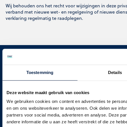
Wij behouden ons het recht voor wijzigingen in deze priv
verband met nieuwe wet- en regelgeving of nieuwe diens
verklaring regelmatig te raadplegen.
Over
Internet
MeerVoordeel
& TV
Toestemming
Details
Over
Ziggo
ons
aanbiedingen
Contact
Ziggo
Deze website maakt gebruik van cookies
GO
Onze
We gebruiken cookies om content en advertenties te personal
klanten
Ziggo
en om ons websiteverkeer te analyseren. Ook delen we infor
reviews
Sport
partners voor social media, adverteren en analyse. Deze p
Veelgestelde
Ziggo
andere informatie die u aan ze heeft verstrekt of die ze he
vragen
abonnement